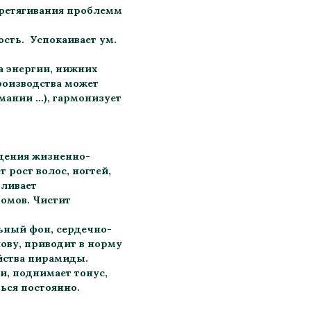
еретягивания проблемм
ость. Успокаивает ум.
ка энергии, нижних
производства может
мании …), гармонизует
дения жизненно-
 рост волос, ногтей,
вливает
томов. Чистит
льный фон, сердечно-
лову, приводит в норму
ойства пирамиды.
, поднимает тонус,
ься постоянно.