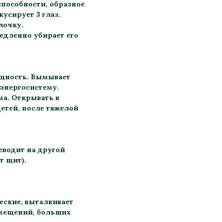
способности, образное
усирует 3 глаз.
лочку.
едленно убирает его
ущность. Вымывает
 энергосистему.
ма. Открывать в
етей, после тяжелой
еводит на другой
т щит).
еские, выталкивает
омещений, больших