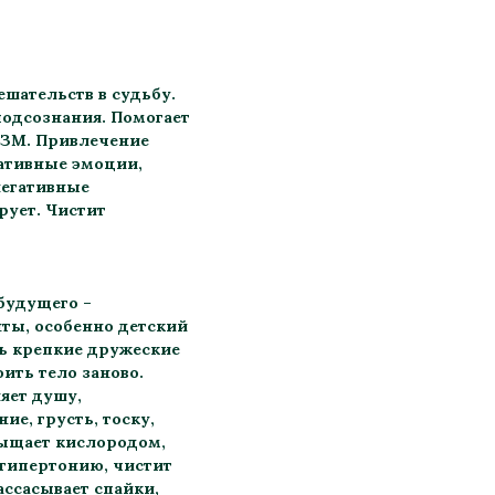
шательств в судьбу.
одсознания. Помогает
ЗМ. Привлечение
гативные эмоции,
негативные
рует. Чистит
будущего –
нты, особенно детский
ть крепкие дружеские
ить тело заново.
яет душу,
ие, грусть, тоску,
сыщает кислородом,
 гипертонию, чистит
ассасывает спайки,