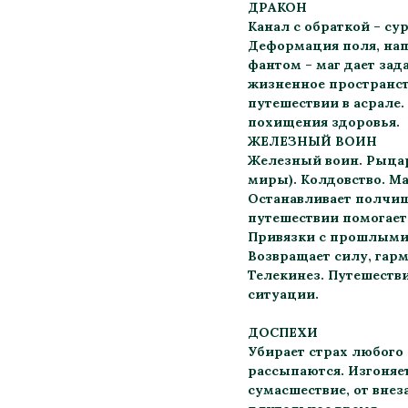
ДРАКОН
Канал с обраткой – су
Деформация поля, нап
фантом – маг дает зад
жизненное пространств
путешествии в асрале.
похищения здоровья.
ЖЕЛЕЗНЫЙ ВОИН
Железный воин. Рыцар
миры). Колдовство. Ма
Останавливает полчищ
путешествии помогает 
Привязки с прошлыми 
Возвращает силу, гарм
Телекинез. Путешестви
ситуации.
ДОСПЕХИ
Убирает страх любого 
рассыпаются. Изгоняет
сумасшествие, от внез