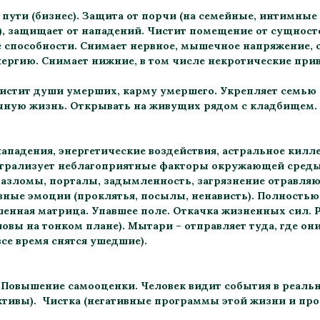
 пути (бизнес). Защита от порчи (на семейные, интимные
, защищает от нападений. Чистит помещение от сущност
 способности. Снимает нервное, мышечное напряжение, с
нергию. Снимает нижние, в том числе некротические привя
чистит души умерших, карму умершего. Укрепляет семью 
чную жизнь. Открывать на живущих рядом с кладбищем.
ападения, энергетические воздействия, астральное килле
йтрализует неблагоприятные факторы окружающей среды
разломы, порталы, задымленность, загрязнение отравля
вные эмоции (проклятья, посылы, ненависть). Полностью
шенная матрица. Упавшее поле. Откачка жизненных сил. 
ловы на тонком плане). Мытари – отправляет туда, где о
се время снятся ушедшие).
 Повышение самооценки. Человек видит события в реальн
ктивы). Чистка (негативные программы этой жизни и пр