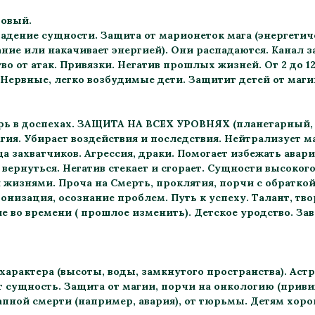
ровый.
адение сущности. Защита от марионеток мага (энергетич
ание или накачивает энергией). Они распадаются. Канал з
о от атак. Привязки. Негатив прошлых жизней. От 2 до 1
 Нервные, легко возбудимые дети. Защитит детей от магии
ь в доспехах. ЗАЩИТА НА ВСЕХ УРОВНЯХ (планетарный, 
гия. Убирает воздействия и последствия. Нейтрализует ма
а захватчиков. Агрессия, драки. Помогает избежать авар
вернуться. Негатив стекает и сгорает. Сущности высокого
жизнями. Проча на Смерть, проклятия, порчи с обраткой
онизация, осознание проблем. Путь к успеху. Талант, тв
е во времени ( прошлое изменить). Детское уродство. З
характера (высоты, воды, замкнутого пространства). Ас
 сущность. Защита от магии, порчи на онкологию (привив
апной смерти (например, авария), от тюрьмы. Детям хоро