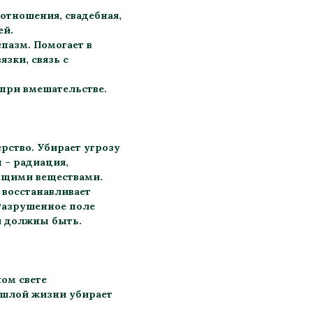
 отношения, свадебная,
ей.
пазм. Помогает в
зки, связь с
при вмешательстве.
рство. Убирает угрозу
 – радиация,
ющими веществами.
 восстанавливает
Разрушенное поле
ни должны быть.
ом свете
ошлой жизни убирает