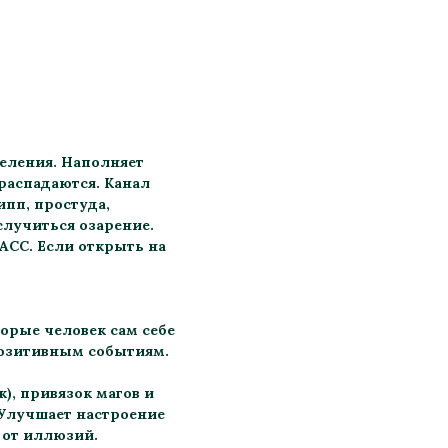
селения. Наполняет
распадаются. Канал
ипп, простуда,
случиться озарение.
у АСС. Если открыть на
орые человек сам себе
позитивным событиям.
), привязок магов и
. Улучшает настроение
т от иллюзий.