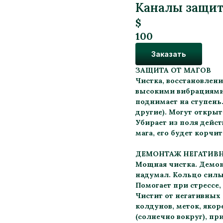
Каналы защит
$
100
Заказать
ЗАЩИТА ОТ МАГОВ
Чистка, восстановлени
высокими вибрациями,
поднимает на ступень.
другие). Могут открыт
Убирает из поля действ
мага, его будет корчит
ДЕМОНТАЖ НЕГАТИВ
Мощная чистка. Демон
надумал. Кольцо силы
Помогает при стрессе,
Чистит от негативных 
колдунов, меток, якор
(солнечно вокруг), при