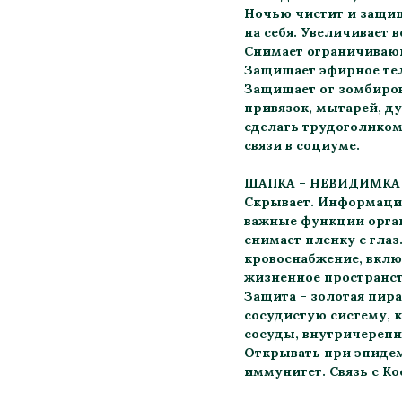
Ночью чистит и защищ
на себя. Увеличивает 
Снимает ограничивающи
Защищает эфирное тел
Защищает от зомбирова
привязок, мытарей, ду
сделать трудоголиком
связи в социуме.
ШАПКА – НЕВИДИМКА
Скрывает. Информацио
важные функции органи
снимает пленку с глаз
кровоснабжение, включ
жизненное пространств
Защита – золотая пира
сосудистую систему, к
сосуды, внутричерепно
Открывать при эпидем
иммунитет. Связь с К