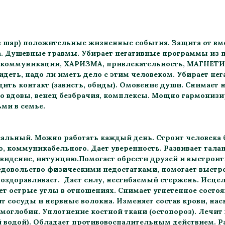
 шар) положительные жизненные события. Защита от вме
. Душевные травмы. Убирает негативные программы из п
 коммуникации, ХАРИЗМА, привлекательность, МАГНЕТИ
идеть, надо ли иметь дело с этим человеком. Убирает не
ить контакт (зависть, обиды). Омовение души. Снимает 
 вдовы, венец безбрачия, комплексы. Мощно гармонизи
ми в семье.
сальный. Можно работать каждый день. Строит человека 
, коммуникабельного. Дает уверенность. Развивает тала
 видение, интуицию.Помогает обрести друзей и выстрои
едовольство физическими недостатками, помогает выстро
оздоравливает. Дает силу, несгибаемый стержень. Исцел
ет острые углы в отношениях. Снимает угнетенное состоян
ит сосуды и нервные волокна. Изменяет состав крови, на
моглобин. Уплотнение костной ткани (остопороз). Лечит
й водой). Обладает противовоспалительным действием. Р