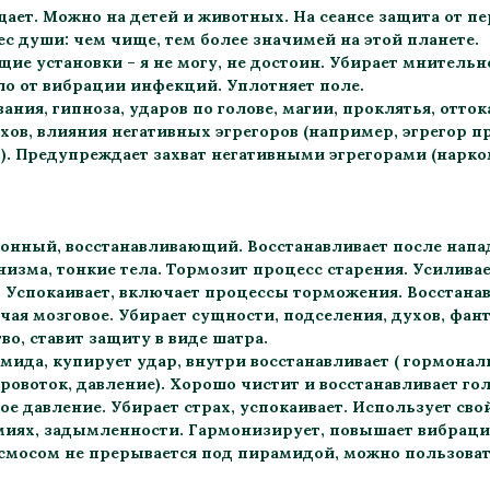
ает. Можно на детей и животных. На сеансе защита от п
вес души: чем чище, тем более значимей на этой планете.
е установки – я не могу, не достоин. Убирает мнительн
о от вибрации инфекций. Уплотняет поле.
ния, гипноза, ударов по голове, магии, проклятья, отто
хов, влияния негативных эгрегоров (например, эгрегор 
). Предупреждает захват негативными эгрегорами (нарко
нный, восстанавливающий. Восстанавливает после напа
зма, тонкие тела. Тормозит процесс старения. Усиливает
. Успокаивает, включает процессы торможения. Восстана
ая мозговое. Убирает сущности, подселения, духов, фан
о, ставит защиту в виде шатра.
мида, купирует удар, внутри восстанавливает ( гормона
ровоток, давление). Хорошо чистит и восстанавливает го
е давление. Убирает страх, успокаивает. Использует св
иях, задымленности. Гармонизирует, повышает вибрации
осмосом не прерывается под пирамидой, можно пользоват