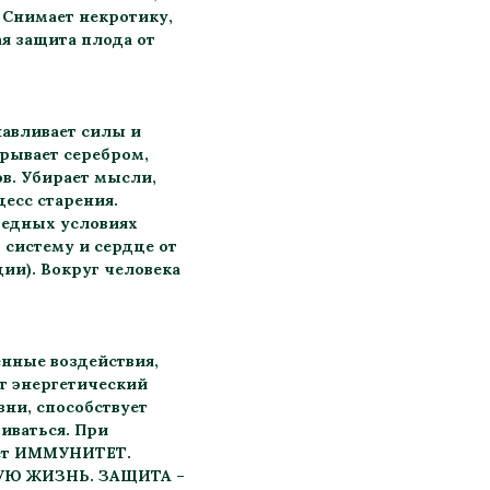
 Снимает некротику,
я защита плода от
навливает силы и
рывает серебром,
ов. Убирает мысли,
есс старения.
редных условиях
систему и сердце от
ии). Вокруг человека
енные воздействия,
ет энергетический
зни, способствует
иваться. При
ает ИММУНИТЕТ.
КУЮ ЖИЗНЬ. ЗАЩИТА –