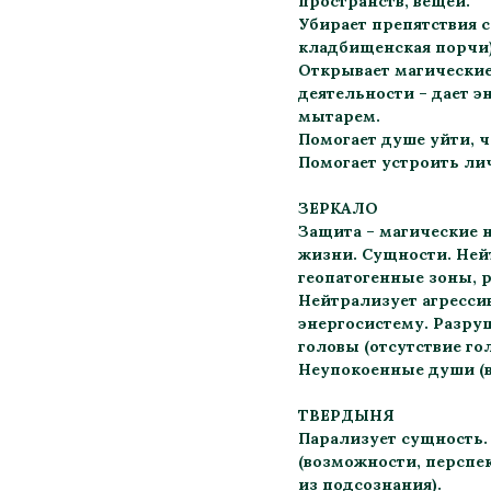
пространств, вещей.
Убирает препятствия с
кладбищенская порчи)
Открывает магические
деятельности – дает э
мытарем.
Помогает душе уйти, 
Помогает устроить ли
ЗЕРКАЛО
Защита – магические н
жизни. Сущности. Не
геопатогенные зоны, 
Нейтрализует агресси
энергосистему. Разру
головы (отсутствие го
Неупокоенные души (в
ТВЕРДЫНЯ
Парализует сущность.
(возможности, перспе
из подсознания).