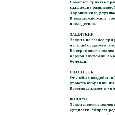
Помогает принять пра
мышление развивает. 
Хорошие сны, улучшает
В нем можно жить, со
последствия.
ЗАЩИТНИК
Защита на сеансе при
негатив: сущности, эл
Быстрое восстановлен
период эпидемий, во 
болезни.
СПАСАТЕЛЬ
От любых воздействий
уровень вибраций. Выр
Восстанавливает и упл
КОЛДУН
Защита, восстановлени
сущности. Убирает ро