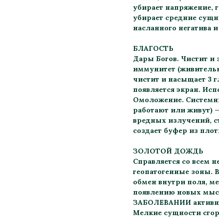
убирает напряжение, 
убирает средние сущн
насланного негатива и
БЛАГОСТЬ
Дары Богов. Чистит и 
иммунитет (живительн
чистит и насыщает 3 г
появляется экран. Исп
Омоложение. Системны
работают или живут) 
вредных излучений, с
создает буфер из плот
ЗОЛОТОЙ ДОЖДЬ
Справляется со всем н
геопатогенные зоны. В
обмен внутри поля, ме
появлению новых мысл
ЗАБОЛЕВАНИИ активно
Мелкие сущности сго