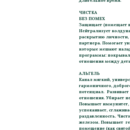
длительное время.
ЧИСТКА
БЕЗ ПОМЕХ
Защищает (помещает в
Нейтрализует колдуна
раскрытию личности,
партнера. Помогает ув
которые мешают налад
программы: покрывало
отношения между деть
АЛЬГЕЛЬ
Канал мягкий, универ
гармоничного, доброго
потенциал. Развивает
отношения. Убирает н
Повышает иммунитет, 
успокаивает, сглажива
раздавленность. Чист
железом. Повышает ге
помещение (как свято