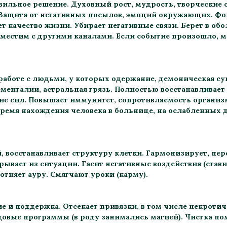
вильное решение. Духовный рост, мудрость, творческие 
Защита от негативных посылов, эмоций окружающих. Фок
 качество жизни. Убирает негативные связи. Берет в обо
вместим с другими каналами. Если событие произошло, м
 работе с людьми, у которых одержание, демоническая с
ементалии, астральная грязь. Полностью восстанавливает
ие сил. Повышает иммунитет, сопротивляемость организ
время нахождения человека в больнице, на ослабленных д
, восстанавливает структуру клетки. Гармонизирует, пер
ывает из ситуации. Гасит негативные воздействия (стави
отняет ауру. Смягчают уроки (карму).
е и поддержка. Отсекает привязки, в том числе некротич
довые программы (в роду занимались магией). Чистка п