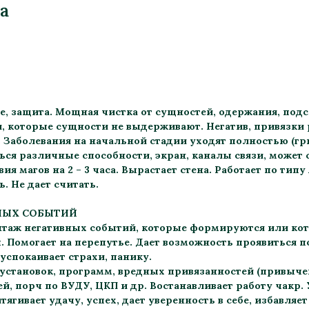
а
е, защита. Мощная чистка от сущностей, одержания, под
 которые сущности не выдерживают. Негатив, привязки 
 Заболевания на начальной стадии уходят полностью (гр
ься различные способности, экран, каналы связи, может 
ия магов на 2 – 3 часа. Вырастает стена. Работает по тип
ь. Не дает считать.
НЫХ СОБЫТИЙ
таж негативных событий, которые формируются или кот
. Помогает на перепутье. Дает возможность проявиться 
 успокаивает страхи, панику.
установок, программ, вредных привязанностей (привычек
ей, порч по ВУДУ, ЦКП и др. Востанавливает работу чакр
тягивает удачу, успех, дает уверенность в себе, избавляе