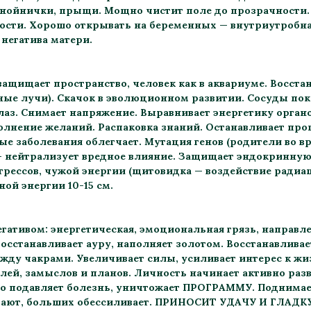
гнойнички, прыщи. Мощно чистит поле до прозрачности.
ости. Хорошо открывать на беременных — внутриутробна
 негатива матери.
защищает пространство, человек как в аквариуме. Восста
ые лучи). Скачок в эволюционном развитии. Сосуды пок
лаз. Снимает напряжение. Выравнивает энергетику орган
олнение желаний. Распаковка знаний. Останавливает проц
е заболевания облегчает. Мутация генов (родители во в
— нейтрализует вредное влияние. Защищает эндокринную 
трессов, чужой энергии (щитовидка — воздействие радиац
ной энергии 10-15 см.
егативом: энергетическая, эмоциональная грязь, направл
осстанавливает ауру, наполняет золотом. Восстанавлива
жду чакрами. Увеличивает силы, усиливает интерес к жи
ей, замыслов и планов. Личность начинает активно разв
 подавляет болезнь, уничтожает ПРОГРАММУ. Подним
рают, больших обессиливает. ПРИНОСИТ УДАЧУ И ГЛАД