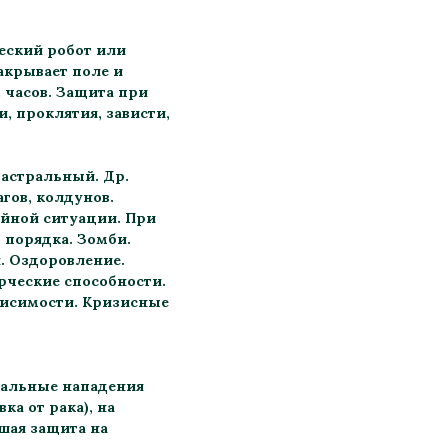
еский робот или
акрывает поле и
2 часов. Защита при
, проклятия, зависти,
астральный. Др.
гов, колдунов.
ийной ситуации. При
 порядка. Зомби.
. Оздоровление.
орческие способности.
ависимости. Кризисные
тральные нападения
ка от рака), на
шая защита на